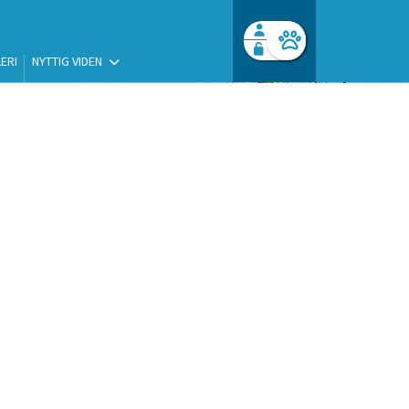
ERI
NYTTIG VIDEN
Facebook login
Husk mig
Glemt password
Opret profil
Log ind