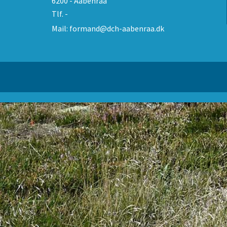
6200 - Aabenraa
Tlf.
-
Mail:
formand@dch-aabenraa.dk